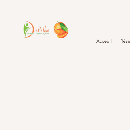
Acceuil
Rése