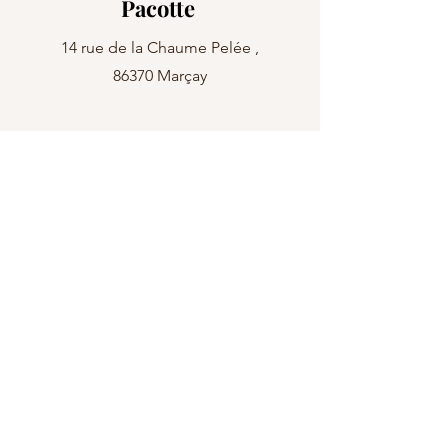
Pacotte
14 rue de la Chaume Pelée ,
86370 Marçay
06.47.66.99.56
maudepacotte.hypnose@outlook.fr
Maudepacotte.fr
Consultation :
en présentiel et en visio
Diet'éthic